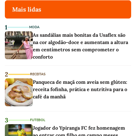
Mais lidas
1
MODA
As sandálias mais bonitas da Usaflex são
na cor algodão-doce e aumentam a altura
em centímetros sem comprometer o
conforto
2
RECEITAS
Panqueca de maçã com aveia sem glúten:
receita fofinha, prática e nutritiva para o
café da manhã
3
FUTEBOL
Jogador do Ypiranga FC fez homenagem
ao entrar com filho em campo meses