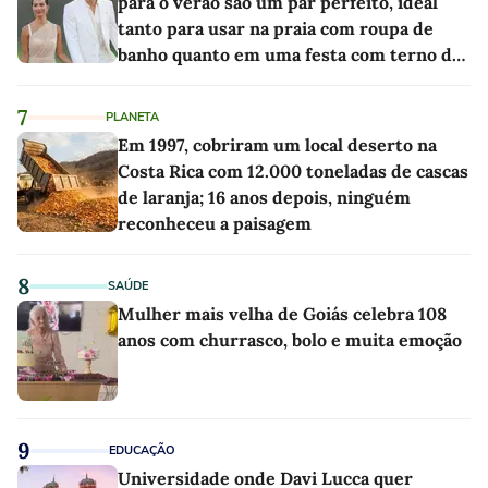
para o verão são um par perfeito, ideal
tanto para usar na praia com roupa de
banho quanto em uma festa com terno de
linho
7
PLANETA
Em 1997, cobriram um local deserto na
Costa Rica com 12.000 toneladas de cascas
de laranja; 16 anos depois, ninguém
reconheceu a paisagem
8
SAÚDE
Mulher mais velha de Goiás celebra 108
anos com churrasco, bolo e muita emoção
9
EDUCAÇÃO
Universidade onde Davi Lucca quer