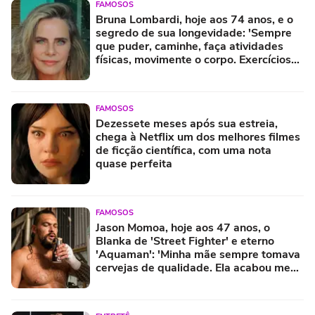
FAMOSOS
Bruna Lombardi, hoje aos 74 anos, e o
segredo de sua longevidade: 'Sempre
que puder, caminhe, faça atividades
físicas, movimente o corpo. Exercícios
diários, mesmo pequenos, são
libertadores'
FAMOSOS
Dezessete meses após sua estreia,
chega à Netflix um dos melhores filmes
de ficção científica, com uma nota
quase perfeita
FAMOSOS
Jason Momoa, hoje aos 47 anos, o
Blanka de 'Street Fighter' e eterno
'Aquaman': 'Minha mãe sempre tomava
cervejas de qualidade. Ela acabou me
criando bebendo as melhores'