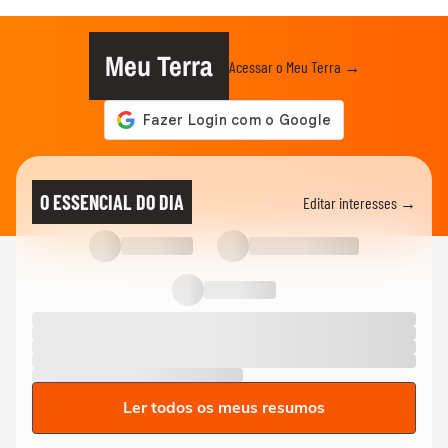
Meu Terra
Acessar o Meu Terra →
O ESSENCIAL DO DIA
Editar interesses →
Ler todos os meus resumos