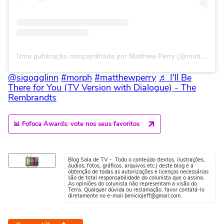
Uma publicação compartilhada por Matthew Perry (@mattyperry4)
@sigogglinn
#morph
#matthewperry
♬ I'll Be
There for You (TV Version with Dialogue) - The
Rembrandts
📊 Fofoca Awards: vote nos seus favoritos
Blog Sala de TV - Todo o conteúdo (textos, ilustrações,
áudios, fotos, gráficos, arquivos etc.) deste blog e a
obtenção de todas as autorizações e licenças necessárias
são de total responsabilidade do colunista que o assina.
As opiniões do colunista não representam a visão do
Terra. Qualquer dúvida ou reclamação, favor contatá-lo
diretamente no e-mail beniciojeff@gmail.com.