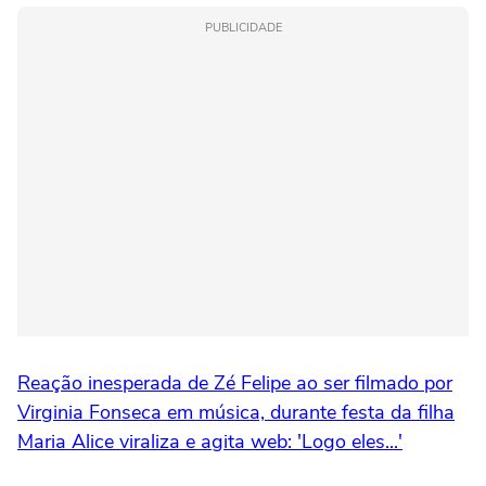
PUBLICIDADE
Reação inesperada de Zé Felipe ao ser filmado por
Virginia Fonseca em música, durante festa da filha
Maria Alice viraliza e agita web: 'Logo eles...'