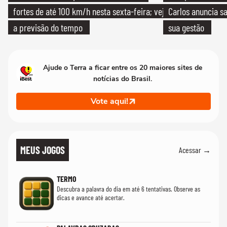
fortes de até 100 km/h nesta sexta-feira; veja
Carlos anuncia sa
a previsão do tempo
sua gestão
Ajude o Terra a ficar entre os 20 maiores sites de
notícias do Brasil.
Vote aqui!
MEUS JOGOS
Acessar →
TERMO
Descubra a palavra do dia em até 6 tentativas. Observe as
dicas e avance até acertar.