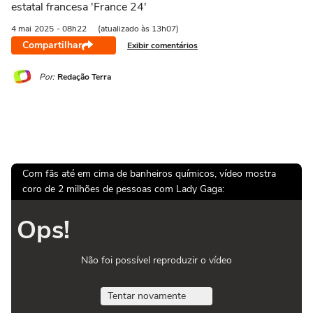
estatal francesa 'France 24'
4 mai
2025
- 08h22
(atualizado às 13h07)
Compartilhar
Exibir comentários
Por:
Redação Terra
Com fãs até em cima de banheiros químicos, vídeo mostra
coro de 2 milhões de pessoas com Lady Gaga:
Ops!
Não foi possível reproduzir o vídeo
Tentar novamente