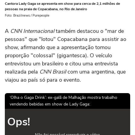
Cantora Lady Gaga se apresenta em show para cerca de 2,1 milhões de
pessoas na praia de Copacabana, no Rio de Janeiro
Foto: Brazilnews / Purepeople
A
CNN Internacional
também destacou o "mar de
pessoas" que "lotou" Copacabana para assistir ao
show, afirmando que a apresentação tomou
proporção "colossal" (gigantesca). O veículo
entrevistou um brasileiro e citou uma entrevista
realizada pela
CNN Brasil
com uma argentina, que
viajou ao país só para o evento.
‘Olha o Gaga Drink’: ex-galã de Malhação mostra trabalho
vendendo bebidas em show de Lady Gaga:
Ops!
Não foi possível reproduzir o vídeo