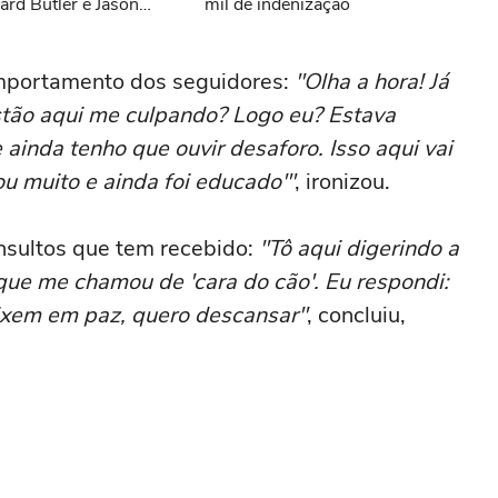
ard Butler e Jason
mil de indenização
comportamento dos seguidores:
"Olha a hora! Já
stão aqui me culpando? Logo eu? Estava
ainda tenho que ouvir desaforo. Isso aqui vai
ou muito e ainda foi educado'"
, ironizou.
 insultos que tem recebido:
"Tô aqui digerindo a
ue me chamou de 'cara do cão'. Eu respondi:
eixem em paz, quero descansar"
, concluiu,