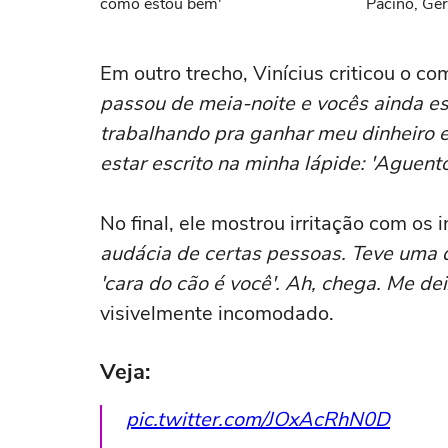
como estou bem'
Pacino, Ger
Momoa
Em outro trecho, Vinícius criticou o 
passou de meia-noite e vocês ainda e
trabalhando pra ganhar meu dinheiro e 
estar escrito na minha lápide: 'Aguent
No final, ele mostrou irritação com os
audácia de certas pessoas. Teve uma q
'cara do cão é você'. Ah, chega. Me d
visivelmente incomodado.
Veja:
pic.twitter.com/JOxAcRhN0D