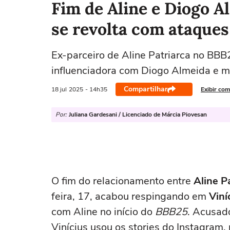
Fim de Aline e Diogo A
se revolta com ataques
Ex-parceiro de Aline Patriarca no BB
influenciadora com Diogo Almeida e ma
Compartilhar
18 jul
2025
- 14h35
Exibir com
Por:
Juliana Gardesani / Licenciado de Márcia Piovesan
O fim do relacionamento entre
Aline Pa
feira, 17, acabou respingando em
Viní
com Aline no início do
BBB25
. Acusado
Vinícius usou os stories do Instagram,