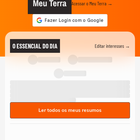
Meu Terra
Acessar o Meu Terra →
O ESSENCIAL DO DIA
Editar interesses →
Ler todos os meus resumos