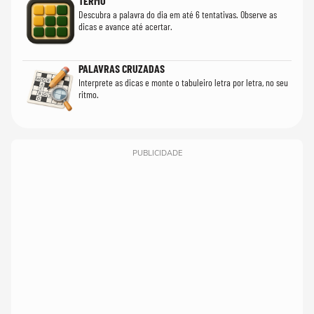
TERMO
Descubra a palavra do dia em até 6 tentativas. Observe as
dicas e avance até acertar.
PALAVRAS CRUZADAS
Interprete as dicas e monte o tabuleiro letra por letra, no seu
ritmo.
PUBLICIDADE