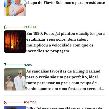
chapa de Flávio Bolsonaro para presidente
6
PLANETA
Em 1950, Portugal plantou eucaliptos para
estabilizar seus solos. Sem saber,
multiplicou a velocidade com que os
incêndios se propagam
7
MODA
As sandálias favoritas de Erling Haaland
para o verão são um par perfeito, ideal
tanto para usar na praia com roupa de
banho quanto em uma festa com terno de
linho
8
POLÍTICA
Filho 04 registra candidatura a deputado