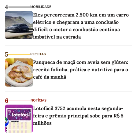
4
MOBILIDADE
Eles percorreram 2.500 km em um carro
elétrico e chegaram a uma conclusão
difícil: o motor a combustão continua
imbatível na estrada
5
RECEITAS
Panqueca de maçã com aveia sem glúten:
receita fofinha, prática e nutritiva para o
café da manhã
6
NOTÍCIAS
Lotofácil 3752 acumula nesta segunda-
feira e prêmio principal sobe para R$ 5
milhões