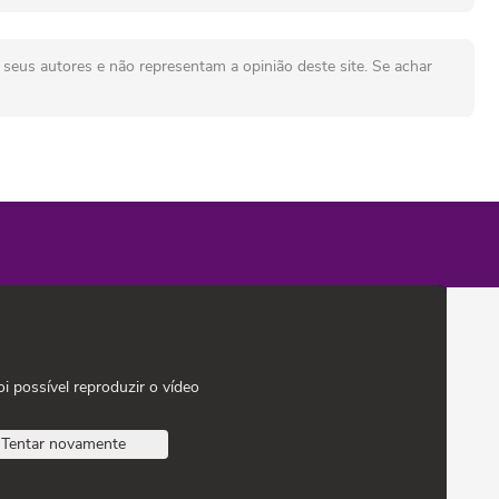
seus autores e não representam a opinião deste site. Se achar
oi possível reproduzir o vídeo
Tentar novamente