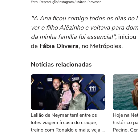
Foto: Reprodução/Instagram / Márcia Piovesan
"A Ana ficou comigo todos os dias no ho
ver o filho Alêzinho e voltava para do
da minha família foi essencial",
iniciou
de
Fábia Oliveira
, no Metrópoles.
Notícias relacionadas
Leilão de Neymar terá entre os
Hoje na Netf
lotes viagem à casa do craque,
histórico p
treino com Ronaldo e mais; veja a
Pacino, Ger
lista
Momoa