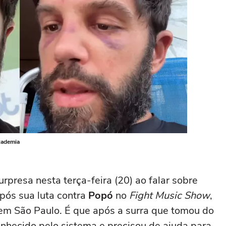
academia
presa nesta terça-feira (20) ao falar sobre
após sua luta contra
Popó
no
Fight Music Show
,
 em São Paulo. É que após a surra que tomou do
conhecido pelo sistema e precisou de ajuda para