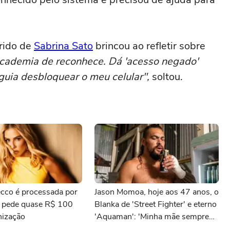
arido de
Sabrina Sato
brincou ao refletir sobre
cademia de reconhece. Dá 'acesso negado'
eguia desbloquear o meu celular",
soltou.
cco é processada por
Jason Momoa, hoje aos 47 anos, o
e pede quase R$ 100
Blanka de 'Street Fighter' e eterno
nização
'Aquaman': 'Minha mãe sempre
tomava cervejas de qualidade. Ela