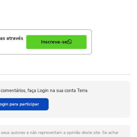
ias através
Inscreva-se
 comentários, faça Login na sua conta Terra
ogin para participar
seus autores e não representam a opinião deste site. Se achar