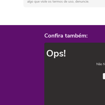
algo que viole os termos de uso, denuncie.
Confira também:
Ops!
Não f