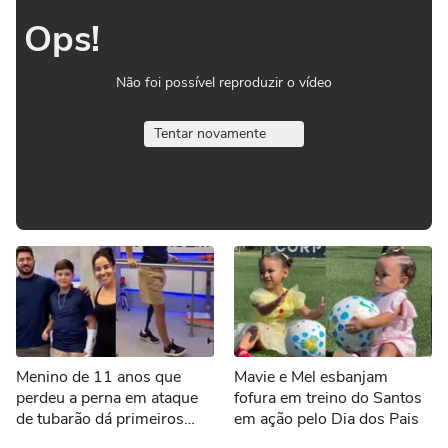
Ops!
Não foi possível reproduzir o vídeo
Tentar novamente
Menino de 11 anos que
Mavie e Mel esbanjam
perdeu a perna em ataque
fofura em treino do Santos
de tubarão dá primeiros
em ação pelo Dia dos Pais
passos com nova prótese