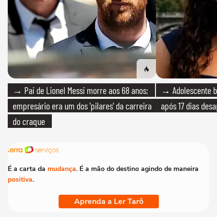
→ Pai de Lionel Messi morre aos 68 anos;
→ Adolescente br
empresário era um dos 'pilares' da carreira
após 17 dias des
do craque
É a carta da
mudança
. É a mão do destino agindo de maneira
positiva
.
Aprenda a Ler Tarô