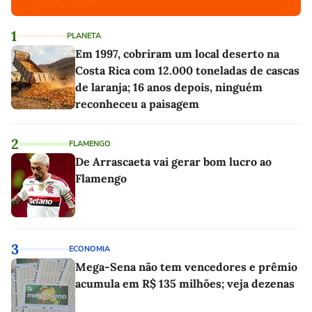
1
PLANETA
Em 1997, cobriram um local deserto na
Costa Rica com 12.000 toneladas de cascas
de laranja; 16 anos depois, ninguém
reconheceu a paisagem
2
FLAMENGO
De Arrascaeta vai gerar bom lucro ao
Flamengo
3
ECONOMIA
Mega-Sena não tem vencedores e prêmio
acumula em R$ 135 milhões; veja dezenas