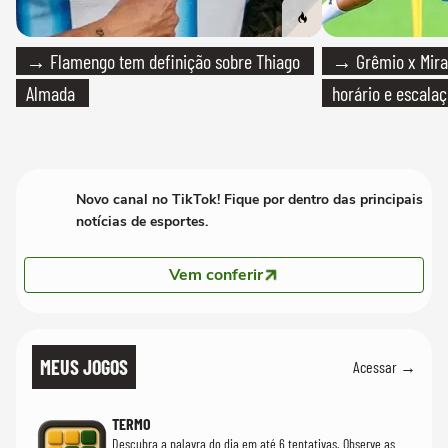
→ Flamengo tem definição sobre Thiago
→ Grêmio x Mirass
Almada
horário e escalaç
Novo canal no TikTok! Fique por dentro das principais
notícias de esportes.
Vem conferir
MEUS JOGOS
Acessar →
TERMO
Descubra a palavra do dia em até 6 tentativas. Observe as