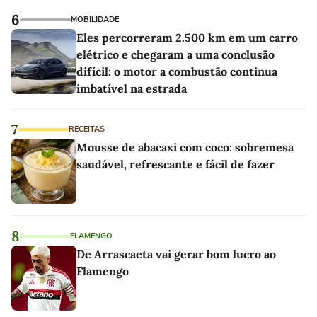
6
MOBILIDADE
Eles percorreram 2.500 km em um carro
elétrico e chegaram a uma conclusão
difícil: o motor a combustão continua
imbatível na estrada
7
RECEITAS
Mousse de abacaxi com coco: sobremesa
saudável, refrescante e fácil de fazer
8
FLAMENGO
De Arrascaeta vai gerar bom lucro ao
Flamengo