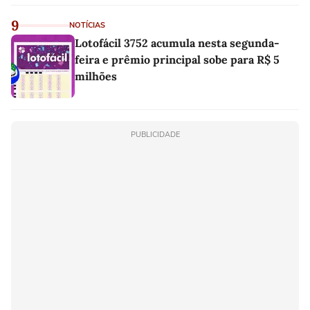
9
NOTÍCIAS
Lotofácil 3752 acumula nesta segunda-
feira e prêmio principal sobe para R$ 5
milhões
PUBLICIDADE