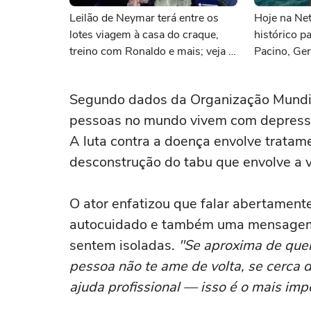
Leilão de Neymar terá entre os
Hoje na Netf
lotes viagem à casa do craque,
histórico p
treino com Ronaldo e mais; veja a
Pacino, Ger
lista
Momoa
Segundo dados da Organização Mundia
pessoas no mundo vivem com depressão
A luta contra a doença envolve tratame
desconstrução do tabu que envolve a v
O ator enfatizou que falar abertament
autocuidado e também uma mensagem d
sentem isoladas.
"Se aproxima de que
pessoa não te ame de volta, se cerca 
ajuda profissional — isso é o mais imp