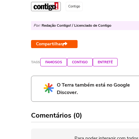
Contigo
Por:
Redação Contigo! / Licenciado de Contigo
Compartilhar
TAGS
FAMOSOS
CONTIGO
ENTRETÊ
O Terra também está no Google
Discover.
Comentários (0)
Para poder interagir com todos