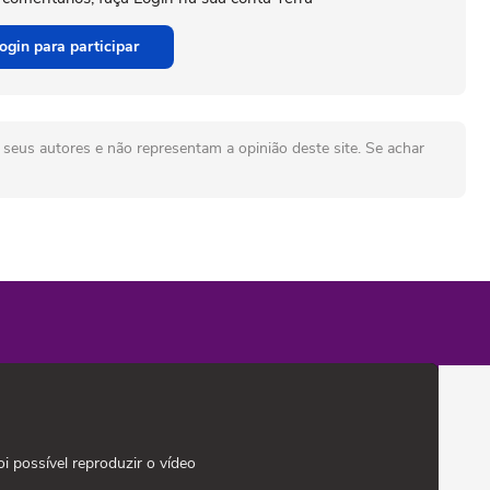
ogin para participar
seus autores e não representam a opinião deste site. Se achar
oi possível reproduzir o vídeo