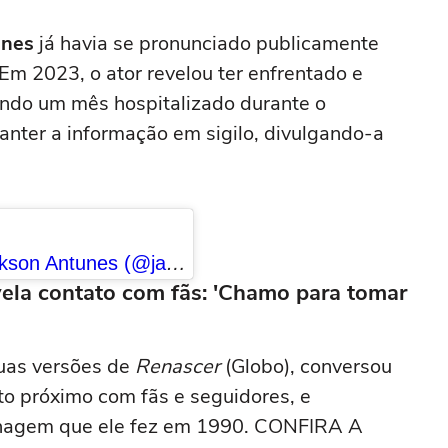
acabou me criando bebendo as
unes
já havia se pronunciado publicamente
melhores'
m 2023, o ator revelou ter enfrentado e
ndo um mês hospitalizado durante o
anter a informação em sigilo, divulgando-a
Uma publicação compartilhada por Jackson Antunes (@jacksonantunesreal)
vela contato com fãs: 'Chamo para tomar
duas versões de
Renascer
(Globo), conversou
to próximo com fãs e seguidores, e
onagem que ele fez em 1990. CONFIRA A