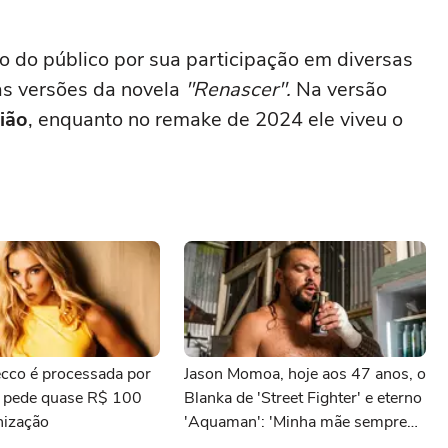
 do público por sua participação em diversas
as versões da novela
"Renascer".
Na versão
ião
, enquanto no remake de 2024 ele viveu o
cco é processada por
Jason Momoa, hoje aos 47 anos, o
e pede quase R$ 100
Blanka de 'Street Fighter' e eterno
nização
'Aquaman': 'Minha mãe sempre
tomava cervejas de qualidade. Ela