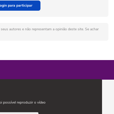
ogin para participar
seus autores e não representam a opinião deste site. Se achar
oi possível reproduzir o vídeo