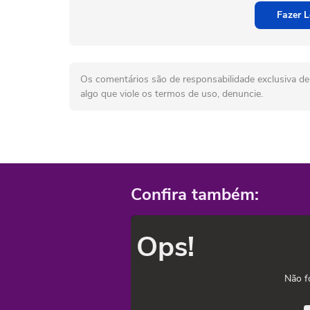
Fazer L
Os comentários são de responsabilidade exclusiva de 
algo que viole os termos de uso, denuncie.
Confira também:
Ops!
Não f