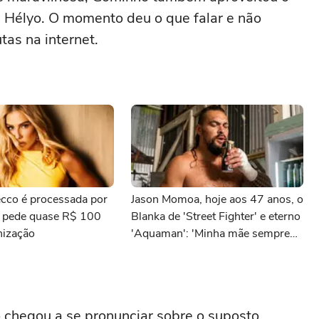
m Hélyo. O momento deu o que falar e não
tas na internet.
cco é processada por
Jason Momoa, hoje aos 47 anos, o
e pede quase R$ 100
Blanka de 'Street Fighter' e eterno
nização
'Aquaman': 'Minha mãe sempre
tomava cervejas de qualidade. Ela
acabou me criando bebendo as
melhores'
 chegou a se pronunciar sobre o suposto