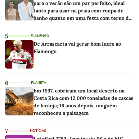
para o verão são um par perfeito, ideal
tanto para usar na praia com roupa de
banho quanto em uma festa com terno de
linho
5
FLAMENGO
De Arrascaeta vai gerar bom lucro ao
Flamengo
6
PLANETA
Em 1997, cobriram um local deserto na
Costa Rica com 12.000 toneladas de cascas
de laranja; 16 anos depois, ninguém
reconheceu a paisagem
7
NOTÍCIAS
Lotofácil 3753: Apostas do ES e de MG