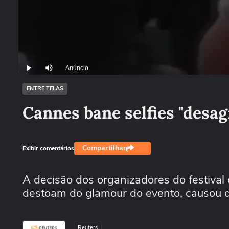
Anúncio
Play
Mutar
ENTRE TELAS
Cannes bane selfies "desag
Compartilhar
Exibir comentários
A decisão dos organizadores do festival
destoam do glamour do evento, causou 
Reuters