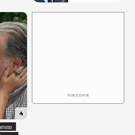
considera um
especialista se
realmente conhece
seu trabalho"
PUBLICIDADE
famoso