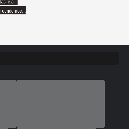
das, e a
preendemos