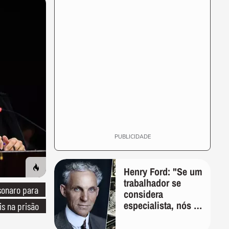
PUBLICIDADE
Henry Ford: "Se um
trabalhador se
sonaro para
considera
especialista, nós o
is na prisão
demitimos;
ninguém se