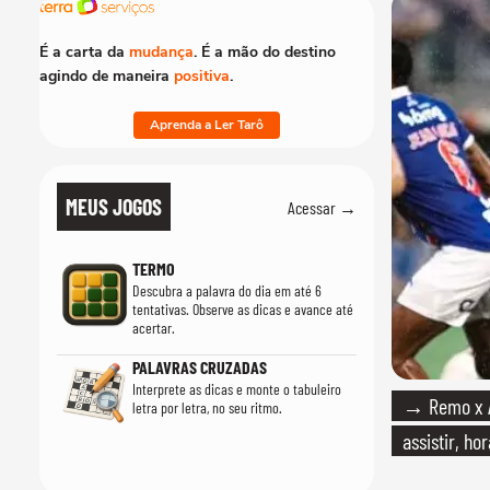
É a carta da
mudança
. É a mão do destino
agindo de maneira
positiva
.
Aprenda a Ler Tarô
MEUS JOGOS
Acessar →
TERMO
Descubra a palavra do dia em até 6
tentativas. Observe as dicas e avance até
acertar.
PALAVRAS CRUZADAS
Interprete as dicas e monte o tabuleiro
→ Remo x At
letra por letra, no seu ritmo.
assistir, ho