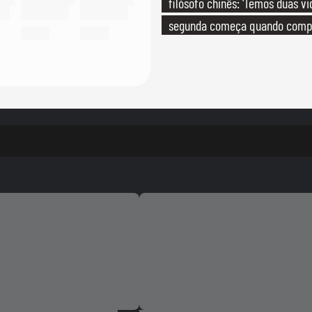
filósofo chinês: 'Temos duas vi
segunda começa quando com
que só temos uma'