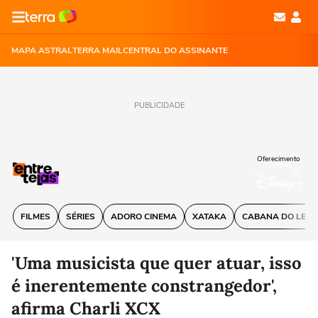
MAPA ASTRAL
TERRA MAIL
CENTRAL DO ASSINANTE
PUBLICIDADE
Oferecimento
FILMES
SÉRIES
ADORO CINEMA
XATAKA
CABANA DO LEIT
'Uma musicista que quer atuar, isso
é inerentemente constrangedor',
afirma Charli XCX