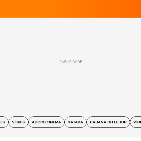
PUBLICIDADE
MES
SÉRIES
ADORO CINEMA
XATAKA
CABANA DO LEITOR
VÍD