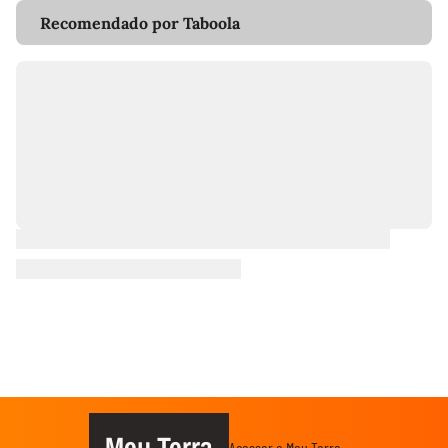
Recomendado por Taboola
Meu Terra
Acessar o Meu Terra →