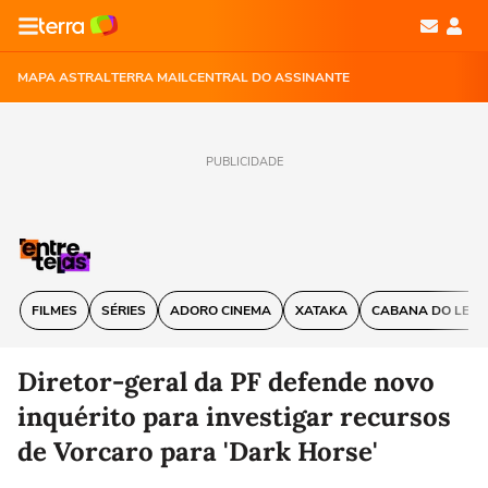
MAPA ASTRAL
TERRA MAIL
CENTRAL DO ASSINANTE
PUBLICIDADE
FILMES
SÉRIES
ADORO CINEMA
XATAKA
CABANA DO LEIT
Diretor-geral da PF defende novo
inquérito para investigar recursos
de Vorcaro para 'Dark Horse'