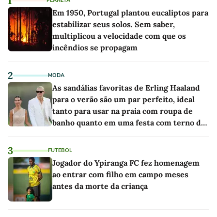
1
PLANETA
Em 1950, Portugal plantou eucaliptos para
estabilizar seus solos. Sem saber,
multiplicou a velocidade com que os
incêndios se propagam
2
MODA
As sandálias favoritas de Erling Haaland
para o verão são um par perfeito, ideal
tanto para usar na praia com roupa de
banho quanto em uma festa com terno de
linho
3
FUTEBOL
Jogador do Ypiranga FC fez homenagem
ao entrar com filho em campo meses
antes da morte da criança