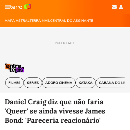
MAPA ASTRAL
TERRA MAIL
CENTRAL DO ASSINANTE
PUBLICIDADE
FILMES
SÉRIES
ADORO CINEMA
XATAKA
CABANA DO LEIT
Daniel Craig diz que não faria
'Queer' se ainda vivesse James
Bond: 'Pareceria reacionário'