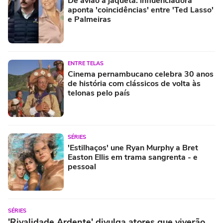
De avião a jaqueta: influenciadora
aponta 'coincidências' entre 'Ted Lasso'
e Palmeiras
ENTRE TELAS
Cinema pernambucano celebra 30 anos
de história com clássicos de volta às
telonas pelo país
SÉRIES
'Estilhaços' une Ryan Murphy a Bret
Easton Ellis em trama sangrenta - e
pessoal
SÉRIES
'Rivalidade Ardente' divulga atores que viverão