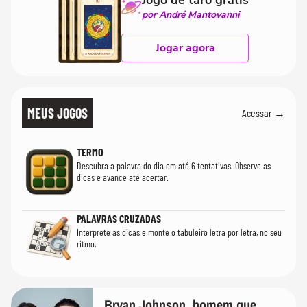
por André Mantovanni
Jogar agora
MEUS JOGOS
Acessar →
TERMO
Descubra a palavra do dia em até 6 tentativas. Observe as
dicas e avance até acertar.
PALAVRAS CRUZADAS
Interprete as dicas e monte o tabuleiro letra por letra, no seu
ritmo.
Bryan Johnson, homem que