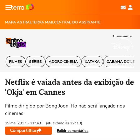
MAPA ASTRAL
TERRA MAIL
CENTRAL DO ASSINANTE
Oferecimento
FILMES
SÉRIES
ADORO CINEMA
XATAKA
CABANA DO LEIT
Netflix é vaiada antes da exibição de
'Okja' em Cannes
Filme dirigido por Bong Joon-Ho não será lançado nos
cinemas.
19 mai
2017
- 11h43
(atualizado às 12h13)
Compartilhar
Exibir comentários