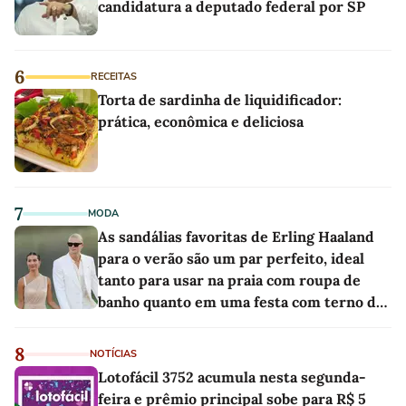
candidatura a deputado federal por SP
6
RECEITAS
Torta de sardinha de liquidificador:
prática, econômica e deliciosa
7
MODA
As sandálias favoritas de Erling Haaland
para o verão são um par perfeito, ideal
tanto para usar na praia com roupa de
banho quanto em uma festa com terno de
linho
8
NOTÍCIAS
Lotofácil 3752 acumula nesta segunda-
feira e prêmio principal sobe para R$ 5