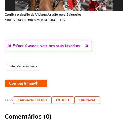
Confira o desfile de Viviane Araújo pelo Salgueiro
Co
Foto: Alexandre Brum/Especial para o Terra
Fot
📊 Fofoca Awards: vote nos seus favoritos
Fonte: Redação Terra
Compartilhar
TAGS
CARNAVAL DO RIO
ENTRETÊ
CARNAVAL
Comentários (0)