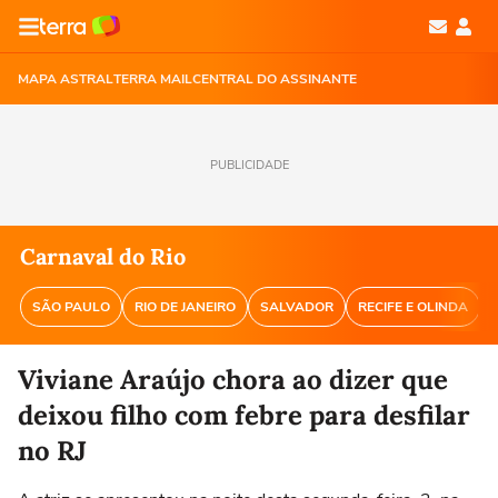
MAPA ASTRAL
TERRA MAIL
CENTRAL DO ASSINANTE
PUBLICIDADE
Carnaval do Rio
SÃO PAULO
RIO DE JANEIRO
SALVADOR
RECIFE E OLINDA
Viviane Araújo chora ao dizer que
deixou filho com febre para desfilar
no RJ