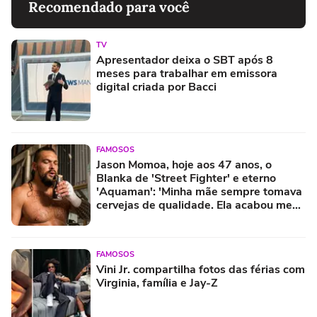
Recomendado para você
TV
Apresentador deixa o SBT após 8
meses para trabalhar em emissora
digital criada por Bacci
FAMOSOS
Jason Momoa, hoje aos 47 anos, o
Blanka de 'Street Fighter' e eterno
'Aquaman': 'Minha mãe sempre tomava
cervejas de qualidade. Ela acabou me
criando bebendo as melhores'
FAMOSOS
Vini Jr. compartilha fotos das férias com
Virginia, família e Jay-Z