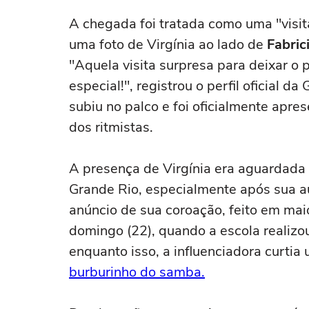
acabou me criando bebendo as
perfeita
A chegada foi tratada como uma "visit
melhores'
uma foto de Virgínia ao lado de
Fabric
"Aquela visita surpresa para deixar o 
especial!", registrou o perfil oficial
subiu no palco e foi oficialmente apr
dos ritmistas.
A presença de Virgínia era aguardad
Grande Rio, especialmente após sua a
anúncio de sua coroação, feito em mai
domingo (22), quando a escola realizo
enquanto isso, a influenciadora curtia 
burburinho do samba.