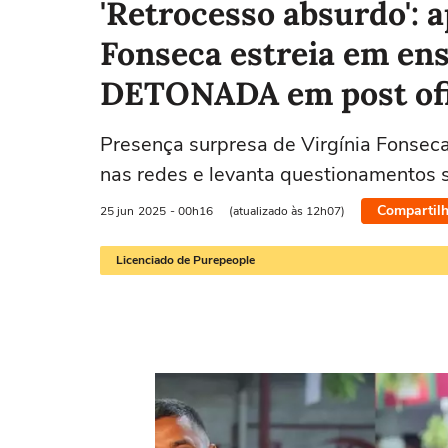
'Retrocesso absurdo': 
Fonseca estreia em ens
DETONADA em post ofi
Presença surpresa de Virgínia Fonseca
nas redes e levanta questionamentos 
Compartilh
25 jun
2025
- 00h16
(atualizado às 12h07)
Licenciado de Purepeople