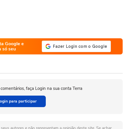
ta Google e
a só seu
 comentários, faça Login na sua conta Terra
ogin para participar
seus autores e não representam a opinião deste site. Se achar