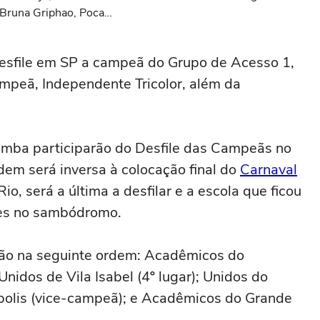
, Bruna Griphao, Pocah
osos ditam o dress
mba! Veja 12 fotos
esfile em SP a campeã do Grupo de Acesso 1,
campeã, Independente Tricolor, além da
 samba participarão do Desfile das Campeãs no
dem será inversa à colocação final do
Carnaval
, será a última a desfilar e a escola que ficou
iles no sambódromo.
rão na seguinte ordem: Acadêmicos do
; Unidos de Vila Isabel (4º lugar); Unidos do
lópolis (vice-campeã); e Acadêmicos do Grande