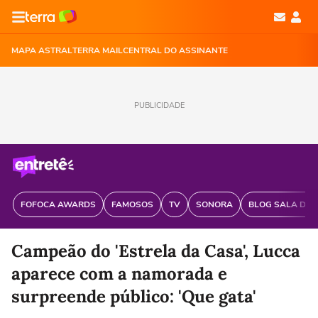
MAPA ASTRAL
TERRA MAIL
CENTRAL DO ASSINANTE
PUBLICIDADE
FOFOCA AWARDS
FAMOSOS
TV
SONORA
BLOG SALA DE 
Campeão do 'Estrela da Casa', Lucca
aparece com a namorada e
surpreende público: 'Que gata'