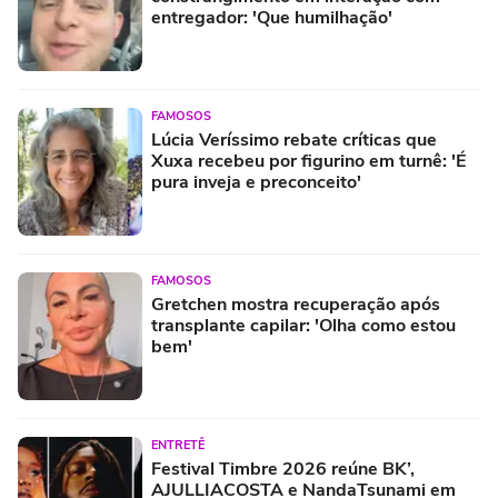
entregador: 'Que humilhação'
FAMOSOS
Lúcia Veríssimo rebate críticas que
Xuxa recebeu por figurino em turnê: 'É
pura inveja e preconceito'
FAMOSOS
Gretchen mostra recuperação após
transplante capilar: 'Olha como estou
bem'
ENTRETÊ
Festival Timbre 2026 reúne BK’,
AJULLIACOSTA e NandaTsunami em