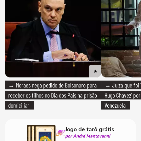
→ Moraes nega pedido de Bolsonaro para
→ Juíza que foi '
receber os filhos no Dia dos Pais na prisão
Hugo Chávez' por 
domiciliar
Venezuela
Jogo de tarô grátis
por André Mantovanni