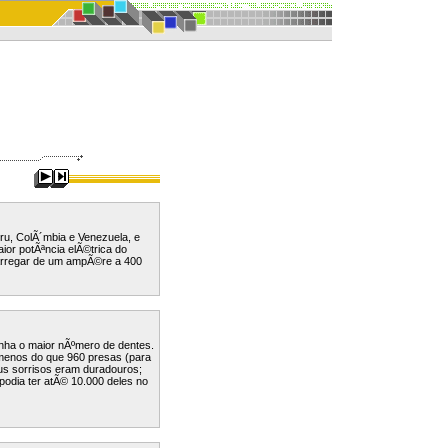
eru, ColÃ´mbia e Venezuela, e
r potÃªncia elÃ©trica do
rregar de um ampÃ©re a 400
inha o maior nÃºmero de dentes.
menos do que 960 presas (para
us sorrisos eram duradouros;
odia ter atÃ© 10.000 deles no