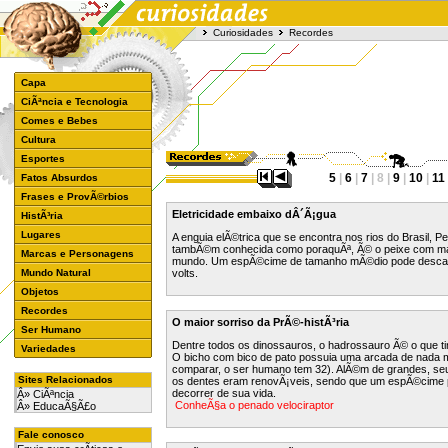
Curiosidades
Recordes
Capa
CiÃªncia e Tecnologia
Comes e Bebes
Cultura
Esportes
5
|
6
|
7
| 8 |
9
|
10
|
11
Fatos Absurdos
Frases e ProvÃ©rbios
Eletricidade embaixo dÂ´Ã¡gua
HistÃ³ria
Lugares
A enguia elÃ©trica que se encontra nos rios do Brasil, P
tambÃ©m conhecida como poraquÃª, Ã© o peixe com maio
Marcas e Personagens
mundo. Um espÃ©cime de tamanho mÃ©dio pode desca
Mundo Natural
volts.
Objetos
Recordes
O maior sorriso da PrÃ©-histÃ³ria
Ser Humano
Dentre todos os dinossauros, o hadrossauro Ã© o que t
Variedades
O bicho com bico de pato possuia uma arcada de nada 
comparar, o ser humano tem 32). AlÃ©m de grandes, se
Sites Relacionados
os dentes eram renovÃ¡veis, sendo que um espÃ©cime p
decorrer de sua vida.
Â» CiÃªncia
ConheÃ§a o penado velociraptor
Â» EducaÃ§Ã£o
Fale conosco