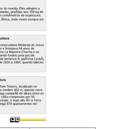
res do mundo. Eles atingem a
neladas, graÃ§as aos 150 kg de
ro centÃ­metros de espessura.
 Ãfrica, onde vivem sempre em
uelana
 venezuelana Medarda de Jesus
s e festejava 84 anos de
como La Maestra Chucha e se
quando fundou uma escola
orde pertence Ã gaÃºcha LyubÃ¡
de 1916 a 1994, quando faleceu
tura
Twin Towers, localizado no
eas medem 452 m, apenas nove
iga campeÃ£ de altura entre os
s sÃ£o compostas por 95
nciais, o mais alto Ã© a Torre
abriga 879 apartamentos em