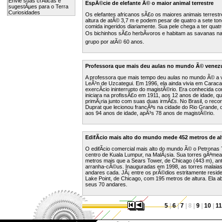
Envie suas crÃ­ticas e
EspÃ©cie de elefante Ã© o maior animal terrestre
sugestÃµes para o Terra
Curiosidades
Os elefantes africanos sÃ£o os maiores animais terrest
altura de atÃ© 3,7 m e podem pesar de quatro a sete to
comida ingeridos diariamente. Sua pele chega a ter quat
Os bichinhos sÃ£o herbÃ­voros e habitam as savanas na
grupo por atÃ© 60 anos.
Professora que mais deu aulas no mundo Ã© venez
A professora que mais tempo deu aulas no mundo Ã© a
LeÃ³n de Uzcategui. Em 1996, ela ainda vivia em Caraca
exercÃ­cio ininterrupto do magistÃ©rio. Era conhecida 
iniciara na profissÃ£o em 1911, aos 12 anos de idade, 
primÃ¡ria junto com suas duas irmÃ£s. No Brasil, o rec
Duprat que lecionou francÃªs na cidade do Rio Grande, 
aos 94 anos de idade, apÃ³s 78 anos de magistÃ©rio.
EdifÃ­cio mais alto do mundo mede 452 metros de al
O edifÃ­cio comercial mais alto do mundo Ã© o Petronas 
centro de Kuala Lumpur, na MalÃ¡sia. Sua torres gÃªm
metros mais que a Sears Tower, de Chicago (443 m), ant
arranha-cÃ©us. Inauguradas em 1998, as torres malaia
andares cada. JÃ¡ entre os prÃ©dios estritamente reside
Lake Point, de Chicago, com 195 metros de altura. Ela 
seus 70 andares.
5
|
6
|
7
| 8 |
9
|
10
|
11