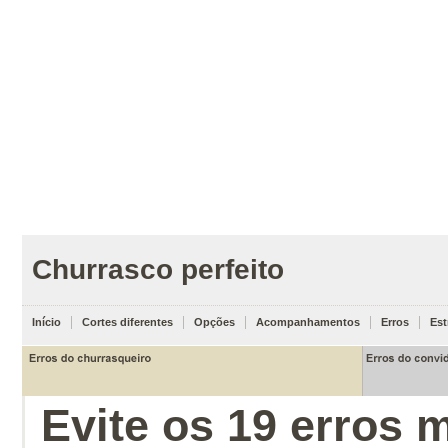
Churrasco perfeito
Início
Cortes diferentes
Opções
Acompanhamentos
Erros
Est
Saiba
como
preparar
um
churrasco
perfeito