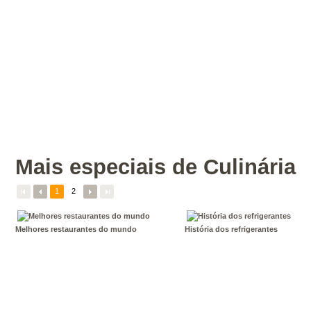
Mais especiais de Culinária
Veja
todos
os
especiais
de
culinária
do
Terra