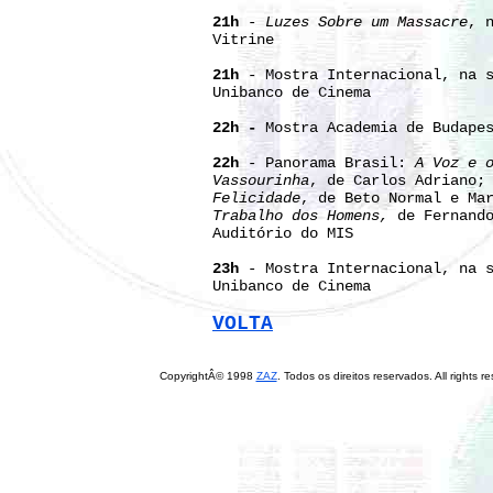
21h
-
Luzes Sobre um Massacre
, 
Vitrine
21h
- Mostra Internacional, na s
Unibanco de Cinema
22h -
Mostra Academia de Budape
22h
- Panorama Brasil:
A Voz e 
Vassourinha
, de Carlos Adriano
Felicidade
, de Beto Normal e Ma
Trabalho dos Homens,
de Fernand
Auditório do MIS
23h
- Mostra Internacional, na s
Unibanco de Cinema
VOLTA
CopyrightÂ© 1998
ZAZ
. Todos os direitos reservados. All rights r