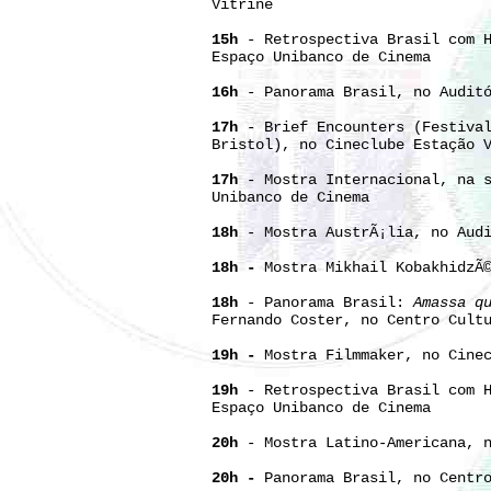
Vitrine
15h
- Retrospectiva Brasil com H
Espaço Unibanco de Cinema
16h
- Panorama Brasil, no Audit
17h
- Brief Encounters (Festival
Bristol), no Cineclube Estação 
17h
- Mostra Internacional, na s
Unibanco de Cinema
18h
- Mostra AustrÃ¡lia, no Audi
18h -
Mostra Mikhail KobakhidzÃ
18h
- Panorama Brasil:
Amassa q
Fernando Coster, no Centro Cult
19h -
Mostra Filmmaker, no
Cinec
19h
- Retrospectiva Brasil com H
Espaço Unibanco de Cinema
20h
- Mostra Latino-Americana, n
20h -
Panorama Brasil, no Centro