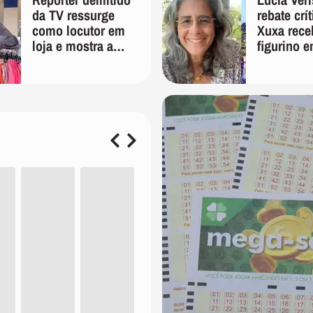
da TV ressurge
rebate crí
como locutor em
Xuxa rece
loja e mostra a
figurino e
importância de ser
'É pura in
versátil
preconceit