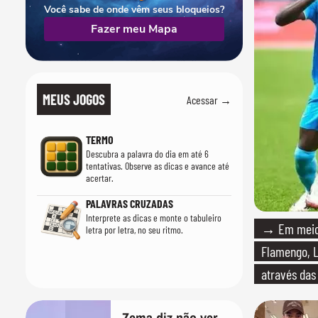
Você sabe de onde vêm seus bloqueios?
Fazer meu Mapa
MEUS JOGOS
Acessar →
TERMO
Descubra a palavra do dia em até 6
tentativas. Observe as dicas e avance até
acertar.
PALAVRAS CRUZADAS
Interprete as dicas e monte o tabuleiro
→ Em meio 
letra por letra, no seu ritmo.
Flamengo, L
através das
Zema diz não ver