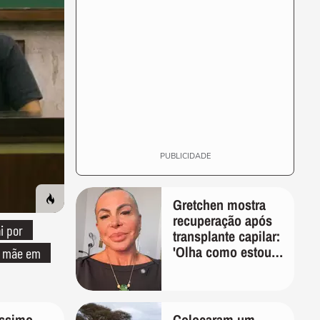
PUBLICIDADE
Gretchen mostra
recuperação após
i por
transplante capilar:
'Olha como estou
a mãe em
bem'
íssimo
Colocaram um