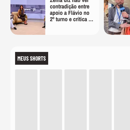
contradição entre
apoio a Flávio no
2º turno e crítica ao
caso Master:
'Prefiro votar em
um copo a votar no
PT'
MEUS SHORTS