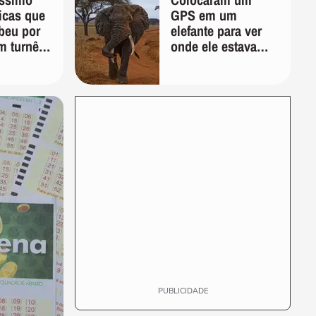
ticas que
GPS em um
beu por
elefante para ver
m turnê:
onde ele estava
veja e
indo; 2 anos
o'
depois, ele
desenhou um
mapa que
surpreendeu os
cientistas
PUBLICIDADE