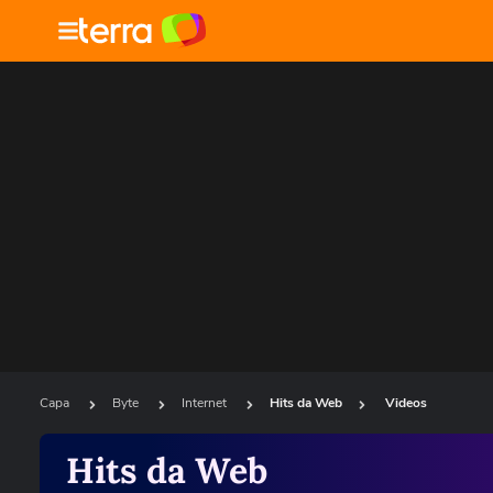
Capa
Byte
Internet
Hits da Web
Videos
Hits da Web