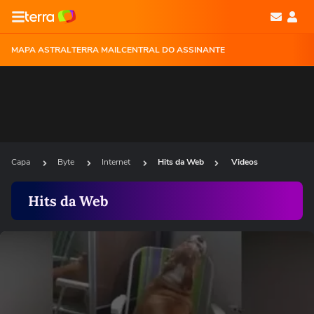
MAPA ASTRAL
TERRA MAIL
CENTRAL DO ASSINANTE
Capa
Byte
Internet
Hits da Web
Videos
Hits da Web