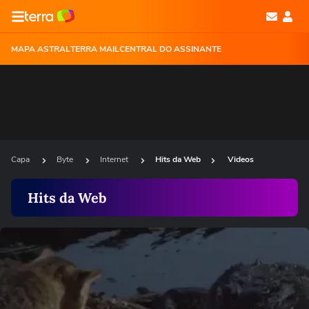
MAPA ASTRAL
TERRA MAIL
CENTRAL DO ASSINANTE
Capa
Byte
Internet
Hits da Web
Videos
Hits da Web