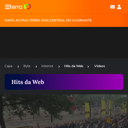
MAPA ASTRAL
TERRA MAIL
CENTRAL DO ASSINANTE
Capa
Byte
Internet
Hits da Web
Videos
Hits da Web