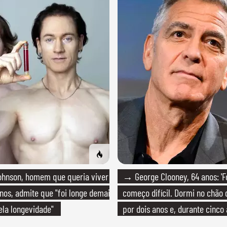
hnson, homem que queria viver
→ George Clooney, 64 anos: 'F
anos, admite que "foi longe demais
começo difícil. Dormi no chão
la longevidade"
por dois anos e, durante cinco 
bicicleta aos testes de elenco'