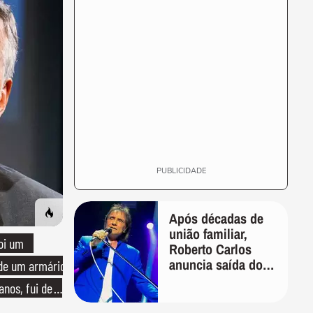
PUBLICIDADE
Após décadas de
união familiar,
oi um
Roberto Carlos
anuncia saída do
 de um armário
filho de Erasmo de
anos, fui de
sua gestão