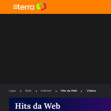
Capa
Byte
Internet
Hits da Web
Videos
Hits da Web