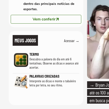
dentro das principais notícias de
esportes.
Vem conferir
MEUS JOGOS
Acessar →
TERMO
Descubra a palavra do dia em até 6
tentativas. Observe as dicas e avance até
acertar.
PALAVRAS CRUZADAS
Interprete as dicas e monte o tabuleiro
→ Bryan Jo
letra por letra, no seu ritmo.
até os 100 
em busca pe