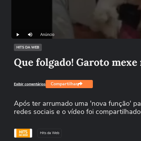
Anúncio
Play
Mutar
HITS DA WEB
Que folgado! Garoto mexe
Compartilhar
Exibir comentários
Após ter arrumado uma 'nova função' pa
redes sociais e o vídeo foi compartilhad
Hits da Web