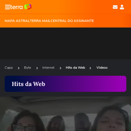
MAPA ASTRAL
TERRA MAIL
CENTRAL DO ASSINANTE
Capa
Byte
Internet
Hits da Web
Videos
Hits da Web