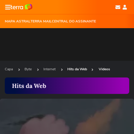
MAPA ASTRAL
TERRA MAIL
CENTRAL DO ASSINANTE
Capa
Byte
Internet
Hits da Web
Videos
Hits da Web