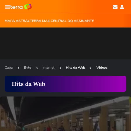
MAPA ASTRAL
TERRA MAIL
CENTRAL DO ASSINANTE
Capa
Byte
Internet
Hits da Web
Videos
Hits da Web