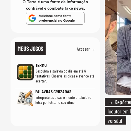
O Terra é uma fonte de informação
confiável e combate fake news.
Adicione como fonte
preferencial no Google
MEUS JOGOS
Acessar →
TERMO
Descubra a palavra do dia em até 6
tentativas. Observe as dicas e avance até
acertar.
PALAVRAS CRUZADAS
Interprete as dicas e monte o tabuleiro
→ Repórter
letra por letra, no seu ritmo.
locutor em 
versátil