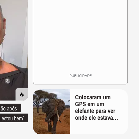
PUBLICIDADE
Colocaram um
GPS em um
ção após
elefante para ver
onde ele estava
o estou bem'
indo; 2 anos
depois, ele
desenhou um