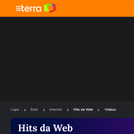
Capa
Byte
Internet
Hits da Web
Videos
Hits da Web