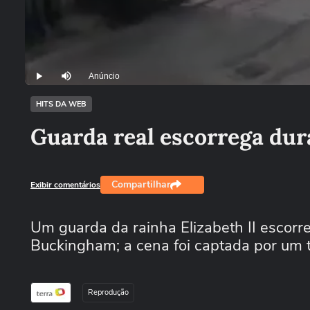
Anúncio
Play
Mutar
HITS DA WEB
Guarda real escorrega du
Compartilhar
Exibir comentários
Um guarda da rainha Elizabeth II escor
Buckingham; a cena foi captada por um t
Reprodução