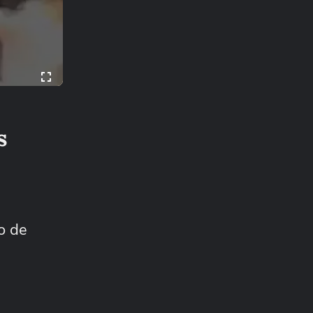
s
o de