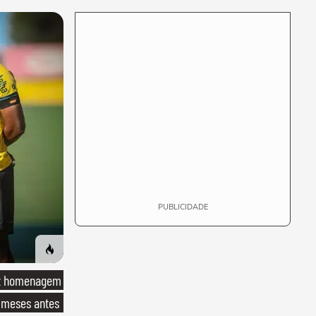
mapa que
surpreendeu os
cientistas
PUBLICIDADE
ez homenagem
 meses antes