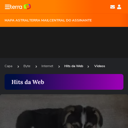
MAPA ASTRAL
TERRA MAIL
CENTRAL DO ASSINANTE
Capa
Byte
Internet
Hits da Web
Videos
Hits da Web