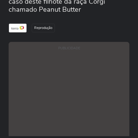
caso deste filhote da raça Corgi
chamado Peanut Butter
Reprodução
PUBLICIDADE