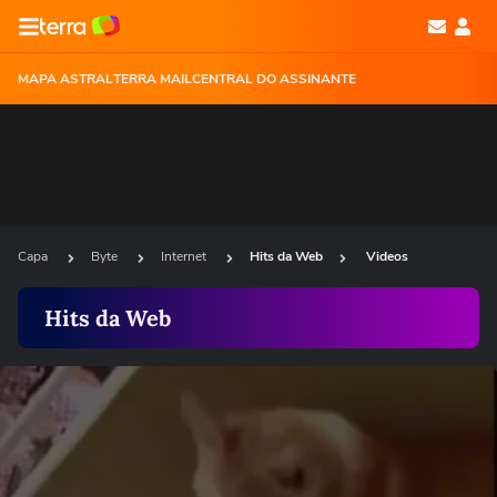
MAPA ASTRAL
TERRA MAIL
CENTRAL DO ASSINANTE
Capa
Byte
Internet
Hits da Web
Videos
Hits da Web