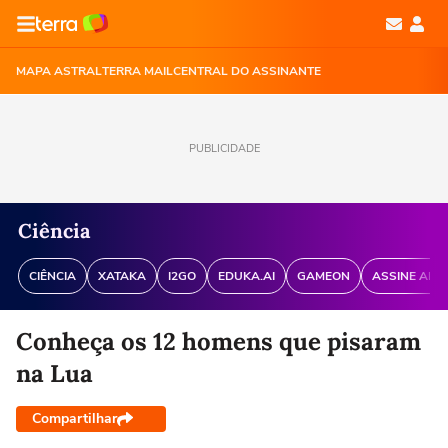
MAPA ASTRAL
TERRA MAIL
CENTRAL DO ASSINANTE
PUBLICIDADE
Ciência
CIÊNCIA
XATAKA
I2GO
EDUKA.AI
GAMEON
ASSINE ANT
Conheça os 12 homens que pisaram
na Lua
Compartilhar