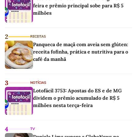
feira e prêmio principal sobe para R$ 5
milhões
2
RECEITAS
Panqueca de maçã com aveia sem glúten:
receita fofinha, prática e nutritiva para o
café da manhã
3
NOTÍCIAS
Lotofácil 3753: Apostas do ES e de MG
dividem o prêmio acumulado de R$ 5
milhões nesta terça-feira
4
TV
Daniela Lima supera a GloboNews no