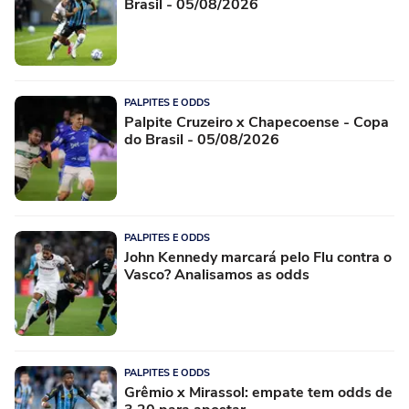
Brasil - 05/08/2026
PALPITES E ODDS
Palpite Cruzeiro x Chapecoense - Copa
do Brasil - 05/08/2026
PALPITES E ODDS
John Kennedy marcará pelo Flu contra o
Vasco? Analisamos as odds
PALPITES E ODDS
Grêmio x Mirassol: empate tem odds de