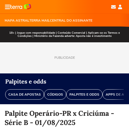
MAPA ASTRAL
TERRA MAIL
CENTRAL DO ASSINANTE
18+ | Jogue com responsabilidade | Conteúdo Comercial | Aplicam-se os Termos e
Condições | Ministério da Fazenda adverte: Aposta não é investimento
PUBLICIDADE
Palpites e odds
CASA DE APOSTAS
CÓDIGOS
PALPITES E ODDS
APPS DE AP
Palpite Operário-PR x Criciúma -
Série B - 01/08/2025