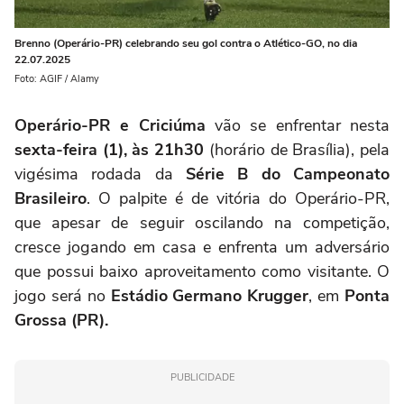
Brenno (Operário-PR) celebrando seu gol contra o Atlético-GO, no dia
22.07.2025
Foto: AGIF / Alamy
Operário-PR e Criciúma
vão se enfrentar nesta
sexta-feira (1), às 21h30
(horário de Brasília), pela
vigésima rodada da
Série B do Campeonato
Brasileiro
. O palpite é de vitória do Operário-PR,
que apesar de seguir oscilando na competição,
cresce jogando em casa e enfrenta um adversário
que possui baixo aproveitamento como visitante. O
jogo será no
Estádio Germano Krugger
, em
Ponta
Grossa (PR).
PUBLICIDADE