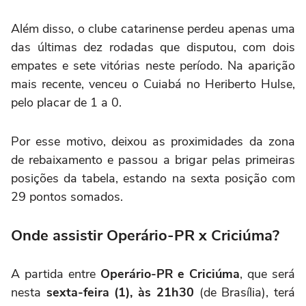
Além disso, o clube catarinense perdeu apenas uma
das últimas dez rodadas que disputou, com dois
empates e sete vitórias neste período. Na aparição
mais recente, venceu o Cuiabá no Heriberto Hulse,
pelo placar de 1 a 0.
Por esse motivo, deixou as proximidades da zona
de rebaixamento e passou a brigar pelas primeiras
posições da tabela, estando na sexta posição com
29 pontos somados.
Onde assistir Operário-PR x Criciúma?
A partida entre
Operário-PR e Criciúma
, que será
nesta
sexta-feira (1), às 21h30
(de Brasília), terá