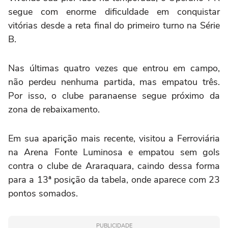
segue com enorme dificuldade em conquistar
vitórias desde a reta final do primeiro turno na Série
B.
Nas últimas quatro vezes que entrou em campo,
não perdeu nenhuma partida, mas empatou três.
Por isso, o clube paranaense segue próximo da
zona de rebaixamento.
Em sua aparição mais recente, visitou a Ferroviária
na Arena Fonte Luminosa e empatou sem gols
contra o clube de Araraquara, caindo dessa forma
para a 13ª posição da tabela, onde aparece com 23
pontos somados.
PUBLICIDADE