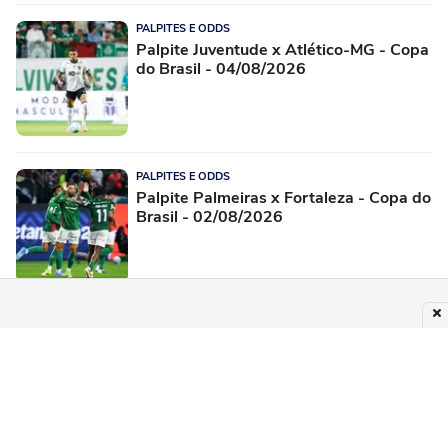
PALPITES E ODDS
Palpite Juventude x Atlético-MG - Copa
do Brasil - 04/08/2026
PALPITES E ODDS
Palpite Palmeiras x Fortaleza - Copa do
Brasil - 02/08/2026
Subir para o Topo