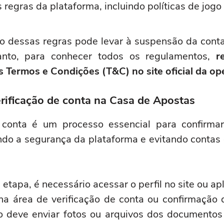
 regras da plataforma, incluindo políticas de jogo
 dessas regras pode levar à suspensão da cont
anto, para conhecer todos os regulamentos,
re
 Termos e Condições (T&C) no site oficial da op
rificação de conta na Casa de Apostas
 conta é um processo essencial para confirma
do a segurança da plataforma e evitando contas
 etapa, é necessário acessar o perfil no site ou ap
na área de verificação de conta ou confirmação
o deve enviar fotos ou arquivos dos documentos