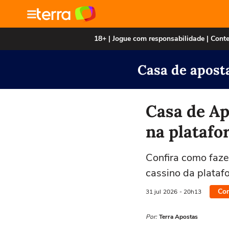
18+ | Jogue com responsabilidade | Cont
Casa de apost
Casa de Ap
na plataf
Confira como faze
cassino da plataf
Com
31 jul
2026
- 20h13
Por:
Terra Apostas