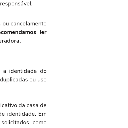
 responsável.
a ou cancelamento
comendamos ler
eradora.
r a identidade do
 duplicadas ou uso
licativo da casa de
 de identidade. Em
 solicitados, como