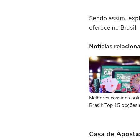
Sendo assim, expl
oferece no Brasil.
Notícias relacion
Melhores cassinos onli
Brasil: Top 15 opções
Casa de Aposta