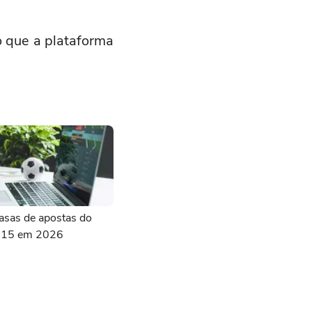
o que a plataforma
asas de apostas do
p 15 em 2026