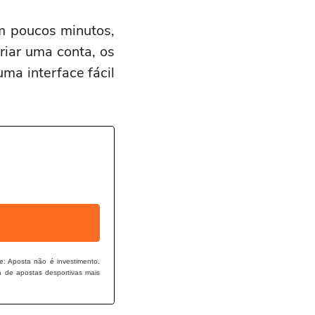
m poucos minutos,
riar uma conta, os
ma interface fácil