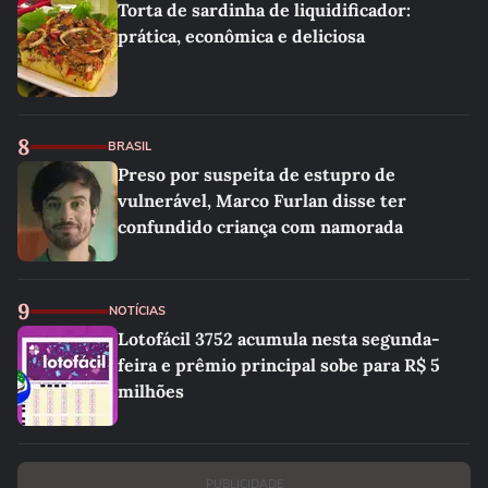
Torta de sardinha de liquidificador:
prática, econômica e deliciosa
8
BRASIL
Preso por suspeita de estupro de
vulnerável, Marco Furlan disse ter
confundido criança com namorada
9
NOTÍCIAS
Lotofácil 3752 acumula nesta segunda-
feira e prêmio principal sobe para R$ 5
milhões
PUBLICIDADE