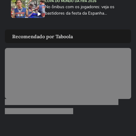
COPA DO MUNDO DA FIFA 2026
No ônibus com os jogadores: veja os
bastidores da festa da Espanha...
COPA DO MUNDO DA FIFA 2026
Cucurella canta em festa da Espanha
Recomendado por Taboola
música viral criada por...
COPA DO MUNDO DA FIFA 2026
Fã de Neymar, Nico Williams surpreende
com 'funk proibidão' do...
COPA DO MUNDO DA FIFA 2026
Cucurella ‘perde a linha’ e ‘hidrata’ taça da
Copa do Mundo...
COPA DO MUNDO DA FIFA 2026
Que intimidade! Lamine Yamal faz carinho
e 'lustra' taça da Copa...
COPA DO MUNDO DA FIFA 2026
Imagens aéreas mostram ruas de Madri
tomadas por torcedores em...