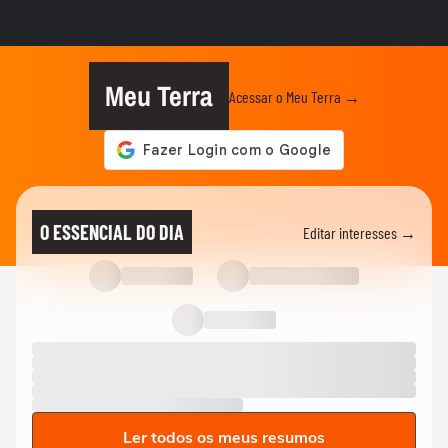
COPA DO MUNDO DA FIFA 2026
‘Somos os reis do mundo’: seleção da
Espanha arrasta multidão em...
Meu Terra
Acessar o Meu Terra →
COPA DO MUNDO DA FIFA 2026
Lamine Yamal manda recado a Paredes
após agressão a Gavi na final...
COPA DO MUNDO DA FIFA 2026
Adolescente morre após fonte desabar
durante comemoração do título...
O ESSENCIAL DO DIA
Editar interesses →
COPA DO MUNDO DA FIFA 2026
Torcedores argentinos entram em
confronto com a PM no RJ após...
Ler todos os meus resumos