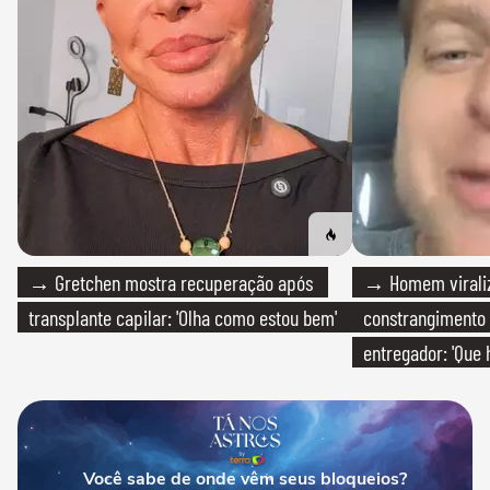
→ Gretchen mostra recuperação após
→ Homem viraliz
transplante capilar: 'Olha como estou bem'
constrangimento
entregador: 'Que 
Você sabe de onde vêm seus bloqueios?