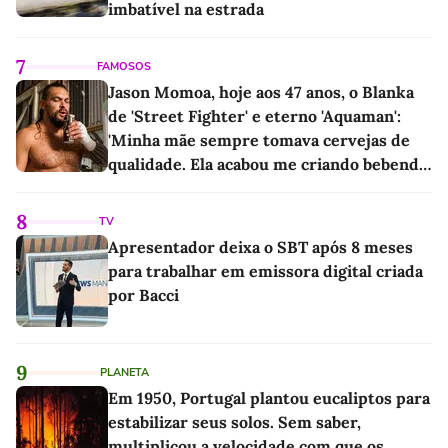
imbatível na estrada
7
FAMOSOS
Jason Momoa, hoje aos 47 anos, o Blanka
de 'Street Fighter' e eterno 'Aquaman':
'Minha mãe sempre tomava cervejas de
qualidade. Ela acabou me criando bebendo
as melhores'
8
TV
Apresentador deixa o SBT após 8 meses
para trabalhar em emissora digital criada
por Bacci
9
PLANETA
Em 1950, Portugal plantou eucaliptos para
estabilizar seus solos. Sem saber,
multiplicou a velocidade com que os