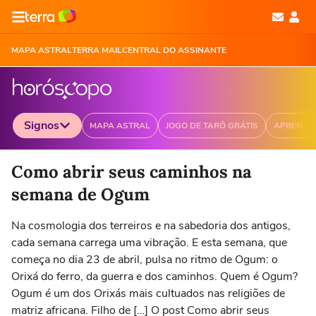
MAPA ASTRAL
TERRA MAIL
CENTRAL DO ASSINANTE
Signos
MAPA ASTRAL
JOGO DE TARÔ GRÁTIS
APRENDA
Selecione o signo para ver as notícias
Como abrir seus caminhos na
semana de Ogum
Na cosmologia dos terreiros e na sabedoria dos antigos,
Áries
Touro
Gêmeos
Câncer
cada semana carrega uma vibração. E esta semana, que
21/03 a 20/04
21/04 a 20/05
21/05 a 20/06
21/06 a 21/07
2
começa no dia 23 de abril, pulsa no ritmo de Ogum: o
Orixá do ferro, da guerra e dos caminhos. Quem é Ogum?
Ogum é um dos Orixás mais cultuados nas religiões de
matriz africana. Filho de […] O post Como abrir seus